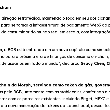
chain
e direção estratégica, mantendo o foco em seu posici
para se tornar a infraestrutura de pagamento Web3 da 
do consumidor do mundo real em escala, com integrações 
, a BGB está entrando em um novo capítulo como símbol
rio para a próxima era de finanças de consumo on-chain
 de usuários em todo o mundo”,
declarou
Gracy Chen, C
ckchain da Morph, servindo como token de gás, gov
s pelo BGB juntamente com as stablecoins, conferindo a e
ar com os parceiros existentes, incluindo Bitget, MEXC e B
ara a nova mineração de tokens da Launchpool, descontos