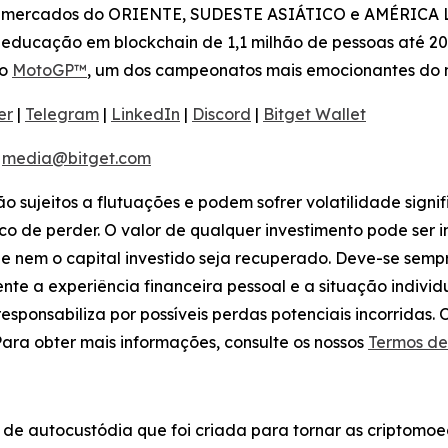
s mercados do ORIENTE, SUDESTE ASIÁTICO e AMÉRICA LA
educação em blockchain de 1,1 milhão de pessoas até 20
do
MotoGP™
, um dos campeonatos mais emocionantes do
er
|
Telegram
|
LinkedIn
|
Discord
|
Bitget Wallet
:
media@bitget.com
tão sujeitos a flutuações e podem sofrer volatilidade signi
co de perder. O valor de qualquer investimento pode ser 
ue nem o capital investido seja recuperado. Deve-se sem
te a experiência financeira pessoal e a situação indivi
e responsabiliza por possíveis perdas potenciais incorrida
ara obter mais informações, consulte os nossos
Termos de
de autocustódia que foi criada para tornar as criptomoe