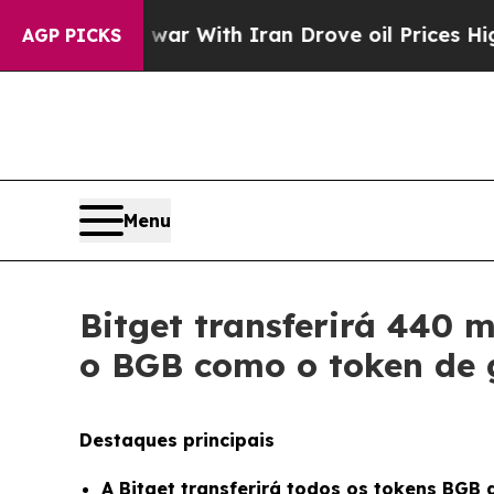
 war With Iran Drove oil Prices Higher, Trump G
AGP PICKS
Menu
Bitget transferirá 440 
o BGB como o token de 
Destaques principais
A Bitget transferirá todos os tokens BGB