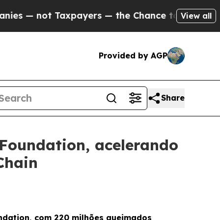
axpayers — the Chance to Cash in on Publicly Own
View all
Provided by AGP
Share
 Foundation, acelerando
Chain
oundation, com 220 milhões queimados