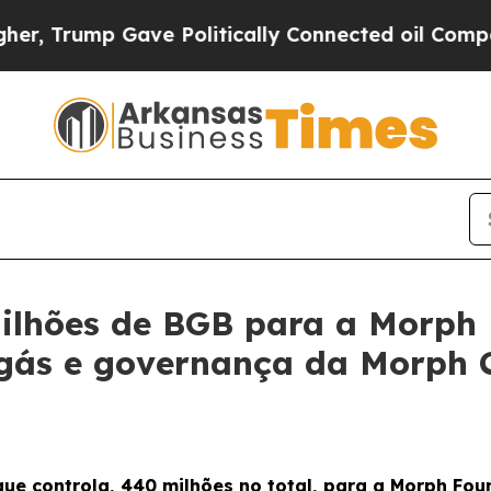
ave Politically Connected oil Companies — not T
milhões de BGB para a Morph
gás e governança da Morph 
 que controla, 440 milhões no total, para a Morph F