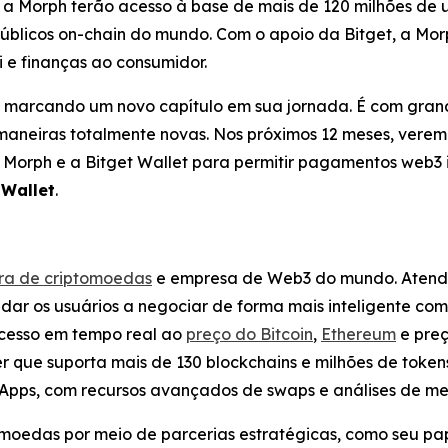
 a Morph terão acesso à base de mais de 120 milhões de u
úblicos on-chain do mundo. Com o apoio da Bitget, a Morp
 e finanças ao consumidor.
, marcando um novo capítulo em sua jornada. É com gran
 maneiras totalmente novas. Nos próximos 12 meses, ve
 Morph e a Bitget Wallet para permitir pagamentos web3 
 Wallet
.
ora de criptomoedas
e empresa de Web3 do mundo. Atende
udar os usuários a negociar de forma mais inteligente com
cesso em tempo real ao
preço do Bitcoin
,
Ethereum
e preç
 que suporta mais de 130 blockchains e milhões de tokens
DApps, com recursos avançados de swaps e análises de m
moedas por meio de parcerias estratégicas, como seu pap