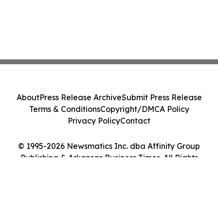
About
Press Release Archive
Submit Press Release
Terms & Conditions
Copyright/DMCA Policy
Privacy Policy
Contact
© 1995-2026 Newsmatics Inc. dba Affinity Group
Publishing & Arkansas Business Times. All Rights
Reserved.
Cookie Settings / Your Privacy Choices