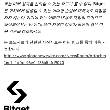
과는
미래
성과를
신뢰할
수
있는
척도가
될
수
없다
. Bitget
은
귀하에게
발생할
수
있는
어떠한
손실에
대해서도
책임을
지지
않는다
.
여기에
있는
어떠한
내용도
재정적
조언으로
해석되어서는
안
된다
.
보다
자세한
정보가
필요한
경우
다
음
약관
을 참조하세요
본 보도자료와 관련된 사진자료는 하단 링크를 통해 이용 가
능합니다.
http://www.globenewswire.com/NewsRoom/Attachmen
16c7-4d0a-96e0-236b5cfd9070