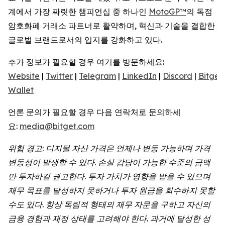
계에서 가장 짜릿한 챔피언십 중 하나인
MotoGP™
의 독점
암호화폐 거래소 파트너로 활약하며, 혁신과 기술을 결합한
글로벌 브랜드로서의 입지를 강화하고 있다.
추가 정보가 필요할 경우 여기를 방문하세요:
Website
|
Twitter
|
Telegram
|
LinkedIn
|
Discord
|
Bitget
Wallet
언론 문의가 필요할 경우 다음 연락처로 문의하세
요:
media@bitget.com
위험
경고
:
디지털
자산
가격은
언제나
변동
가능하며
가격
변동성이
발생할
수
있다
.
손실
감당이
가능한
수준의
금액
만
투자하길
권고한다
.
투자
가치가
영향을
받을
수
있으며
재무
목표를
달성하지
못하거나
투자
원금을
회수하지
못할
수도
있다
.
항상
독립적
형태의
재무
자문을
구하고
자신의
금융
경험과
재정
상태를
고려해야
한다
.
과거에
달성한
성