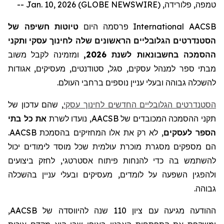
טמפה, פלורידה, Jan. 10, 2026 (GLOBE NEWSWIRE) --
AACSB
International
פרסמה היום
טיוטות חשיפה של
הסטנדרטים
הגלובליים הראשונים
שלה
לחינוך עסקי
ותקני
ההסמכה
ב
חשבונאות לשנת 2026,
ומזמינה לקבל
משוב
מבתי ספר
למנהל עסקים
, סגל, סטודנטים, מעסיקים, אגודות
לה
שכלה גבוהה ובעלי עניין נוספים ברחבי העולם.
הסטנדרטים הגלובליים החדשים לחינוך עסקי
, שהם עדכון של
תקני ההסמכה המכובדים של
AACSB
, נועדו לשרת
את כל בתי
הספר לעסקים
, לא רק את אלו המחזיקים בהסמכת
AACSB
.
הם מספקים מסגרת מוכרת עולמית שכל מוסד לימודים יכול
להשתמש בה כדי להנחות פיתוח אסטרטגי, לחזק ביצועים
ולהפגין
השפעה על לומדים, מעסיקים ובעלי עניין בהשכלה
גבוהה.
ההודעה מגיעה עם ציון 110 שנה להיווסד
ה
של
AACSB
,