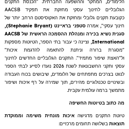
הלימודים, המחקר וההשפעה החברתית. "הכנסת התקנים
הגלובליים לחינוך עסקי מחזקת את תפקיד AACSB
כקובע
ת
תקנים גלובלי ומחזקת את
האקוסיסטם
הרחב יותר של
חינוך עסקי"
,
אמרה
סטפני
בראיינט
(
Stephanie Bryant
)
,
סגנית נשיא בכירה ו
מנהלת
ההסמכה הראשית של AACSB
International
, וציינה כי עבור בתי הספר, הטיוטות מספקות
"מסגרת ברורה
וניתנת להתאמה להדגמת איכות
"
ול"האצת
שיפור מתמיד"
.
התקנים הגלובליים החדשים לחינוך
עסקי ותקני החשבונאות לשנת 2026 נועדו לסייע לבתי הספר
לנווט בצרכים
מתפתחים
של הלומדים,
שיבושים
בכוח העבודה
ובשינויים טכנולוגיים מהירים, תוך שמירה על רף איכות ושיפור
מתמשך ברמה עולמית עקבית.
מה
כתוב
בטיוטות החשיפה
טיוטת התקנים מדגישה
איכות מונחית משימה וממוקדת
תוצאות
בשלושה תחומים מרכזיים: