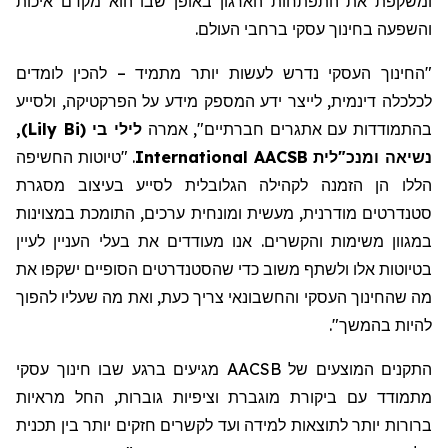
ומשקפת את התפתחות הארגון באופן שבו הוא מקדם איכות
והשפעה בחינוך עסקי ברחבי העולם.
"החינוך העסקי
נדרש
לעשות יותר
מתמיד
– להכין לומדים
לכלכלה דינמית, לייצר ידע
המספק מידע על הפרקטיקה
,
ולסייע
בהתמודדות עם אתגרים חברתיים
"
,
אמרה
לילי בי
(
Lily Bi
)
,
נשיאה ומנכ"לית AACSB
International
. "טיוטות החשיפה
הללו הן הזמנה לקהילה הגלובלית לסייע בעיצוב מסגרת
סטנדרטים מודרנית, מעשית ומונחית ערכים, התומכת במצוינות
במגוון משימות והקשרים. אנו מעודדים את בעלי העניין לעיין
בטיוטות אלו ולשתף משוב כדי שהסטנדרטים הסופיים ישקפו את
מה
שהחינוך העסקי והחשבונאי
צריך כעת,
ואת מה שעליו להפוך
להיות בהמשך
".
התקנים המוצעים של AACSB מגיעים ברגע שבו חינוך עסקי
מתמודד עם ביקורת מוגברת וציפיות
גוברות
, החל מראיות
ברורות יותר לתוצאות למידה ועד
לקשרים
חזקים יותר בין תכנית