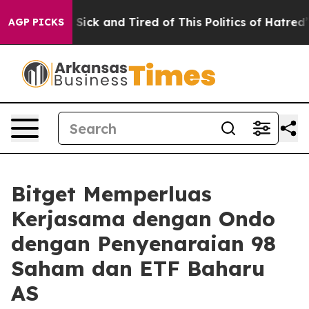
le Are Sick and Tired of This Politics of Hatred”
The S
AGP PICKS
Bitget Memperluas
Kerjasama dengan Ondo
dengan Penyenaraian 98
Saham dan ETF Baharu
AS